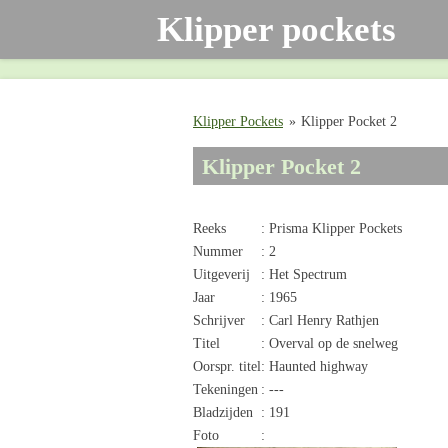
Klipper pockets
Ga
direct
naar
de
hoofdinhoud
Klipper Pockets
»
Klipper Pocket 2
Klipper Pocket 2
Reeks
: Prisma Klipper Pockets
Nummer
: 2
Uitgeverij
: Het Spectrum
Jaar
: 1965
Schrijver
: Carl Henry Rathjen
Titel
: Overval op de snelweg
Oorspr. titel
: Haunted highway
Tekeningen
: ---
Bladzijden
: 191
Foto
: