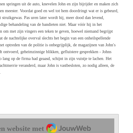
 springen uit de auto, knevelen John en zijn bijrijder en maken zich
n meester. Voordat goed en wel tot hem doordringt wat er is gebeurd,
t struikgewas. Pas uren later wordt hij, meer dood dan levend,
ndige behandeling van de bandieten niet. Maar vóór hij in het
den om met zijn vingers een teken te geven, hoewel niemand begrijpt
t de nachtelijke overval slechts het begin van een onheilspellende
 het optreden van de politie is onbegrijplijk, de magazijnen van John's
 ontvoerd, geheimzinnige blikken, gefluistere gesprekken - Johns
 lang op de firma had geaasd, schijnt in zijn vuistje te lachen. Het
achtmerrie veranderd, maar John is vastbesloten, zo nodig alleen, de
.
JouwWeb
n website met