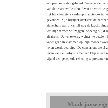
een paar seconden gebeurd. Gewapende mannen
van de waardevolle inhoud van de vrachtwage
ligt hij kilometers verderop machteloos in he
gevonden. Zijn bijrijder overleeft de hardha
ziekenhuis sterft, kan hij nog de kracht vin
wat hij daarmee wil zeggen. Spoedig blijkt da
affaire is. De verzekerng weigert te betalen,
vader gaan in vlammen op, zijn moeder wordt
leven wordt bedreigd. De concurrent die al zo
leven van de Kirby's is met één klap in een n
vijand een gepeperde rekening te presenteren
Maak jouw eige